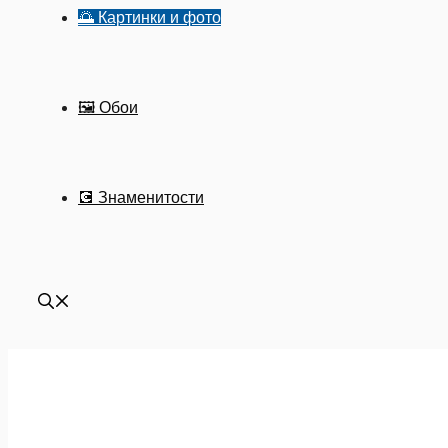
🌅 Картинки и фото
🖼 Обои
💽 Знаменитости